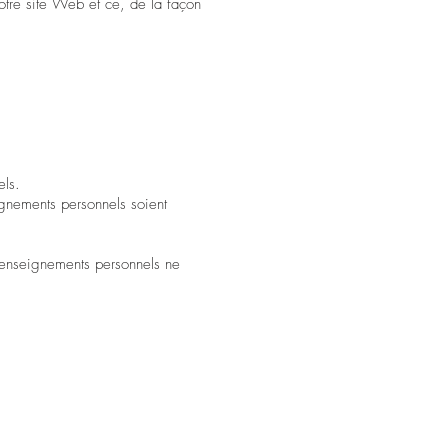
notre site Web et ce, de la façon
els.
eignements personnels soient
 renseignements personnels ne