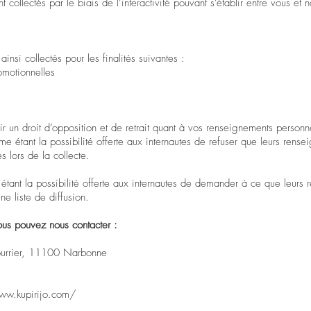
collectés par le biais de l’interactivité pouvant s’établir entre vous et 
insi collectés pour les finalités suivantes :
omotionnelles
 un droit d’opposition et de retrait quant à vos renseignements personn
me étant la possibilité offerte aux internautes de refuser que leurs rens
s lors de la collecte.
 étant la possibilité offerte aux internautes de demander à ce que leurs
ne liste de diffusion.
ous pouvez nous contacter :
ourrier, 11100 Narbonne
ww.kupirijo.com/