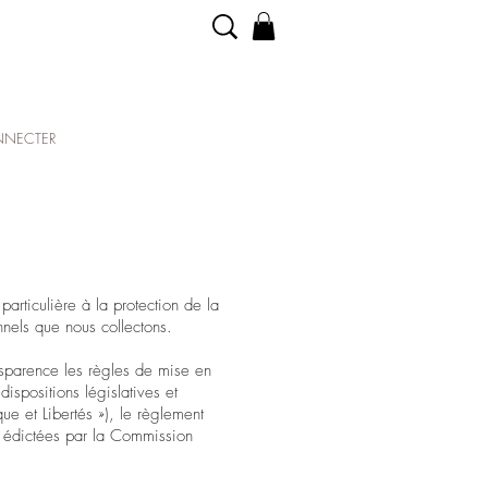
NECTER
articulière à la protection de la
nels que nous collectons.
nsparence les règles de mise en
spositions législatives et
e et Libertés »), le règlement
édictées par la Commission