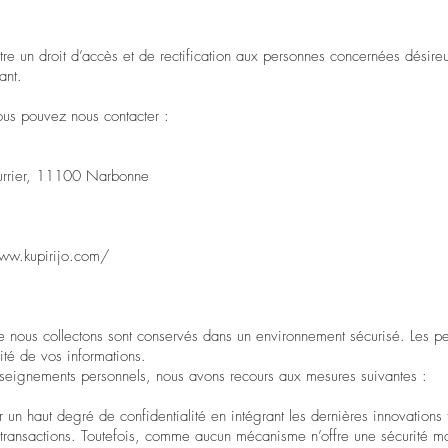
 un droit d’accès et de rectification aux personnes concernées désireus
ant.
ous pouvez nous contacter :
urrier, 11100 Narbonne
ww.kupirijo.com/
 nous collectons sont conservés dans un environnement sécurisé. Les per
ité de vos informations.
enseignements personnels, nous avons recours aux mesures suivantes :
n haut degré de confidentialité en intégrant les dernières innovations
s transactions. Toutefois, comme aucun mécanisme n’offre une sécurité m