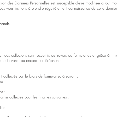
ction des Données Personnelles est susceptible d’être modifiée à tout m
ous vous invitons à prendre régulièrement connaissance de cette derniè
onnels
ous collectons sont recueillis au travers de formulaires et grâce à l’inte
int de vente ou encore par téléphone.
 collectés par le biais de formulaire, à savoir :
eb
ter
insi collectés pour les finalités suivantes :
lles