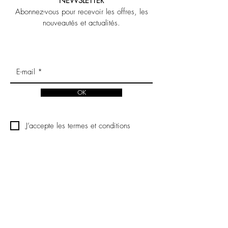
NEWSLETTER
Abonnez-vous pour recevoir les offres, les
nouveautés et actualités.
OK
J’accepte les termes et conditions
LEGAL NOTICE
CONTACT US
POLITIQUE DE CONFIDENTIALITE