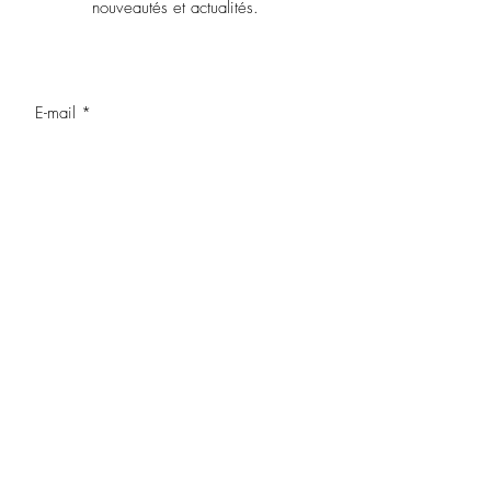
nouveautés et actualités.
OK
J’accepte les termes et conditions
LEGAL NOTICE
CONTACT US
POLITIQUE DE CONFIDENTIALITE
Top of page