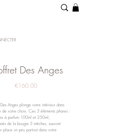
NECTER
ffret Des Anges
Price
€160.00
 Des Anges plonge votre intérieur dans
e de votre choix. Ces 3 éléments phares :
res à parfum 100ml et 250ml,
és de la bougie 3 mêches, sauront
ur place un peu partout dans votre