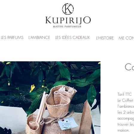
LES PARFUMS
L'AMBIANCE
LES IDÉES CADEAUX
L'HISTOIRE
ME CON
Co
Tarif TTC
Le Coffret
l'ambianc
les 2 arb
accompagn
trouver le
maison.