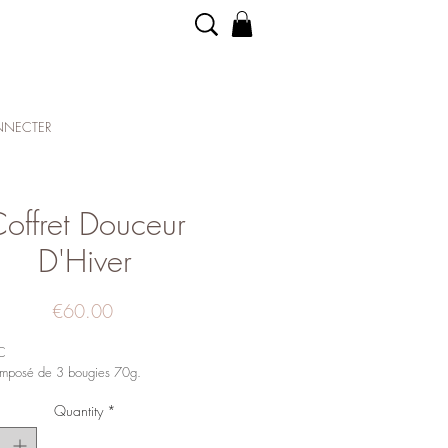
NECTER
offret Douceur
D'Hiver
Price
€60.00
TC
omposé de 3 bougies 70g.
Quantity
*