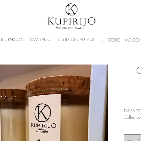
LES PARFUMS
L'AMBIANCE
LES IDÉES CADEAUX
L'HISTOIRE
ME CON
C
TARIFS T
Coffret c