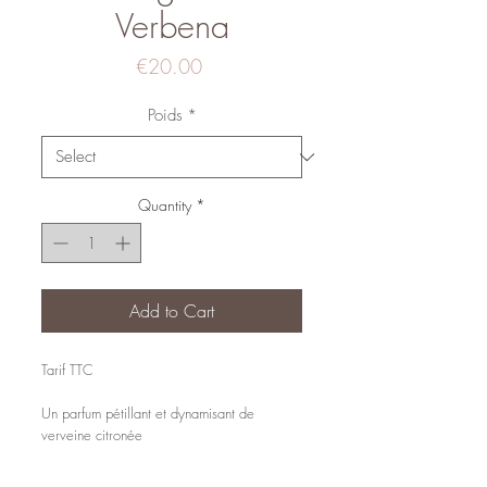
Verbena
Price
€20.00
Poids
*
Quantity
*
Add to Cart
Tarif TTC
Un parfum pétillant et dynamisant de
verveine citronée