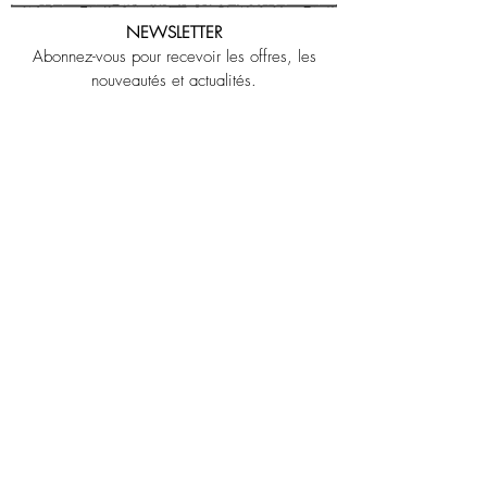
NEWSLETTER
Abonnez-vous pour recevoir les offres, les
nouveautés et actualités.
OK
J’accepte les termes et conditions
LEGAL NOTICE
CONTACT US
POLITIQUE DE CONFIDENTIALITE