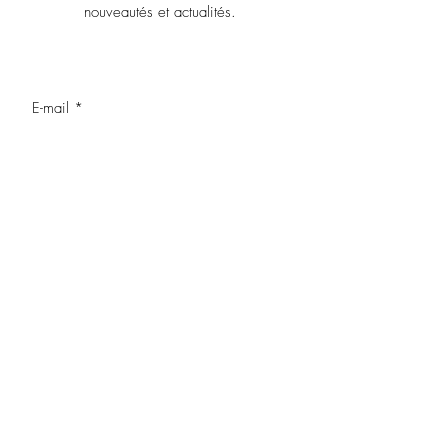
nouveautés et actualités.
OK
J’accepte les termes et conditions
LEGAL NOTICE
CONTACT US
POLITIQUE DE CONFIDENTIALITE
Top of page