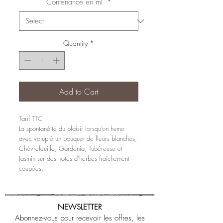
Contenance en ml
*
Quantity
*
Add to Cart
Tarif TTC
La spontanéité du plaisir lorsqu’on hume
avec volupté un bouquet de fleurs blanches,
Chèvrefeuille, Gardénia, Tubéreuse et
Jasmin sur des notes d’herbes fraîchement
coupées.
NEWSLETTER
Abonnez-vous pour recevoir les offres, les