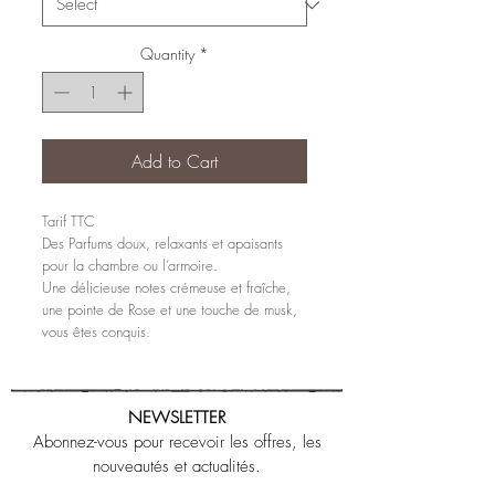
Quantity
*
Add to Cart
Tarif TTC
Des Parfums doux, relaxants et apaisants
pour la chambre ou l’armoire.
Une délicieuse notes crémeuse et fraîche,
une pointe de Rose et une touche de musk,
vous êtes conquis.
NEWSLETTER
Abonnez-vous pour recevoir les offres, les
nouveautés et actualités.