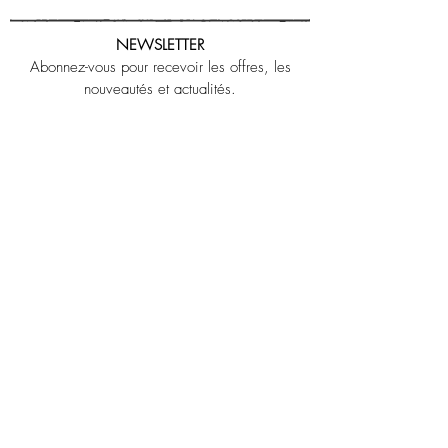
NEWSLETTER
Abonnez-vous pour recevoir les offres, les
nouveautés et actualités.
OK
J’accepte les termes et conditions
LEGAL NOTICE
CONTACT US
POLITIQUE DE CONFIDENTIALITE