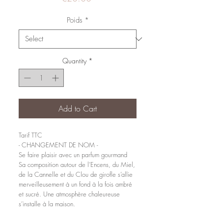
Poids
*
Quantity
*
Add to Cart
Tarif TTC
- CHANGEMENT DE NOM -
Se faire plaisir avec un parfum gourmand
Sa composition autour de l’Encens, du Miel,
de la Cannelle et du Clou de girofle s’allie
merveilleusement à un fond à la fois ambré
et sucré. Une atmosphère chaleureuse
s’installe à la maison.